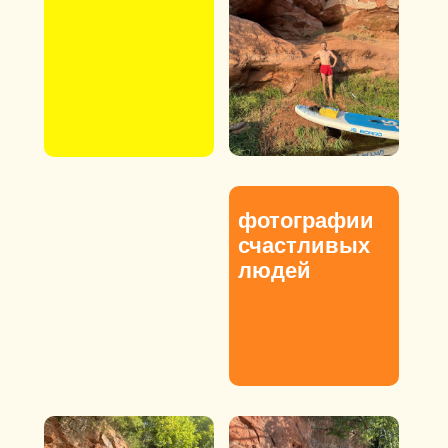
фотографии
счастливых
людей